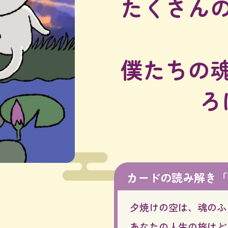
たくさん
僕たちの
ろ
カードの読み解き
「
夕焼けの空は、魂のふ
あなたの人生の旅はど