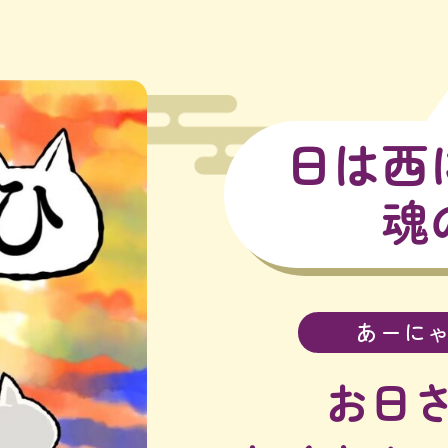
日は西
魂
あーに
お日