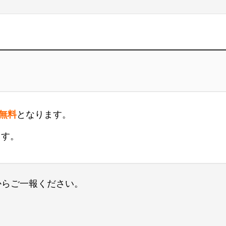
分無料
となります。
ます。
からご一報ください。
。