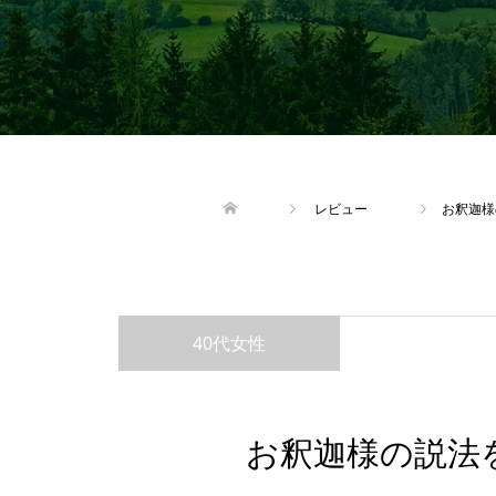
レビュー
お釈迦様
40代女性
お釈迦様の説法