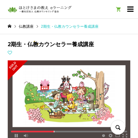

仏教講座
2期生・仏教カウンセラー養成講座
2期生・仏教カウンセラー養成講座
S
L
D
O
U
O
T