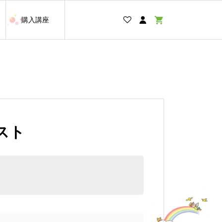
購入講座
スト