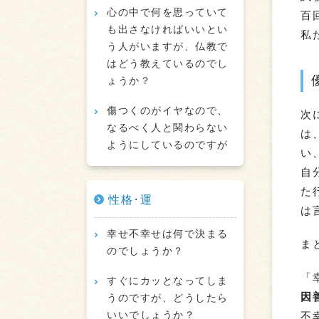
心の中で何を思っていて
百
も出さなければいいとい
私
う人がいますが、仏教で
はどう教えているのでし
ょうか？
傷つくのがイヤなので、
次
なるべく人と関わらない
は
ようにしているのですが
い
自
た
性格･運
は
幸せ不幸せは何で決まる
ま
のでしょうか？
「
すぐにカッとなってしま
因
うのですが、どうしたら
いいでしょうか？
不