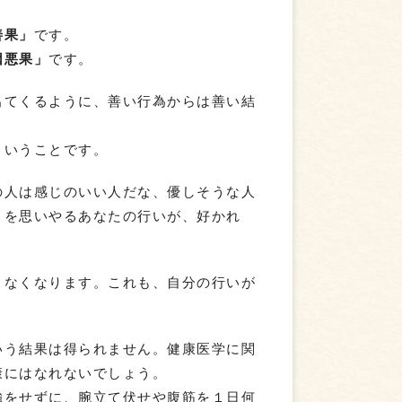
善果」
です。
因悪果」
です。
出てくるように、善い行為からは善い結
ということです。
の人は感じのいい人だな、優しそうな人
りを思いやるあなたの行いが、好かれ
こなくなります。これも、自分の行いが
いう結果は得られません。健康医学に関
康にはなれないでしょう。
強をせずに、腕立て伏せや腹筋を１日何