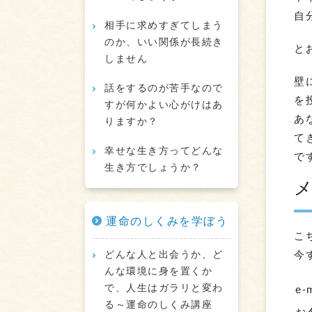
自
相手に求めすぎてしまう
のか、いい関係が長続き
と
しません
壁
話をするのが苦手なので
を
すが何かよい心がけはあ
あ
りますか？
て
幸せな生き方ってどんな
で
生き方でしょうか？
運命のしくみを学ぼう
こ
どんな人と出会うか、ど
今
んな環境に身を置くか
で、人生はガラリと変わ
e-
る～運命のしくみ講座