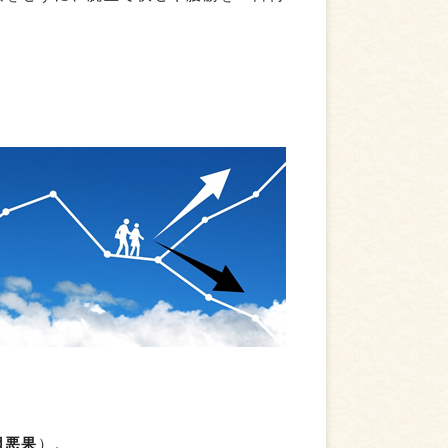
因悪果
）。