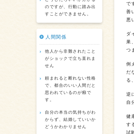
で
のですが、行動に踏み出
善
すことができません。
悪
ダ
人間関係
果
つ
他人から非難されたこと
がショックで立ち直れま
例
せん
だ
頼まれると断れない性格
る
で、都合のいい人間だと
思われているのが癪で
逆
す。
自
自分の本当の気持ちがわ
健
からず、結婚していいか
す
どうかわかりません
試