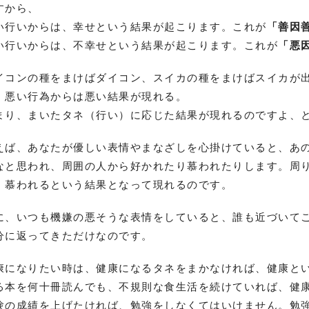
すから、
い行いからは、幸せという結果が起こります。これが
「善因
い行いからは、不幸せという結果が起こります。これが
「悪
イコンの種をまけばダイコン、スイカの種をまけばスイカが
、悪い行為からは悪い結果が現れる。
まり、まいたタネ（行い）に応じた結果が現れるのですよ、
えば、あなたが優しい表情やまなざしを心掛けていると、あ
なと思われ、周囲の人から好かれたり慕われたりします。周
、慕われるという結果となって現れるのです。
に、いつも機嫌の悪そうな表情をしていると、誰も近づいて
分に返ってきただけなのです。
康になりたい時は、健康になるタネをまかなければ、健康と
る本を何十冊読んでも、不規則な食生活を続けていれば、健
験の成績を上げたければ、勉強をしなくてはいけません。勉