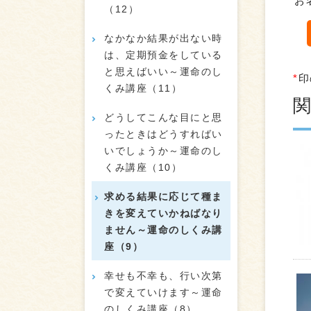
お
（12）
なかなか結果が出ない時
は、定期預金をしている
と思えばいい～運命のし
*
印
くみ講座（11）
どうしてこんな目にと思
ったときはどうすればい
いでしょうか～運命のし
くみ講座（10）
求める結果に応じて種ま
きを変えていかねばなり
ません～運命のしくみ講
座（9）
幸せも不幸も、行い次第
で変えていけます～運命
のしくみ講座（8）