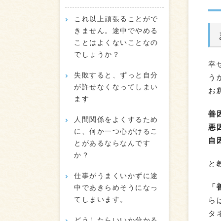
これ以上頑張ることがで
きません。途中でやめる
ことはよくないことなの
でしょうか？
幸
失敗すると、ずっと自分
う
が許せなくなってしまい
お
ます
善
人間関係をよくするため
悪
に、何か一つ心がけるこ
自
とがあるならなんです
か？
と
仕事がうまくいかずに途
「
中であきらめそうになっ
てしまいます。
ら
タ
どうしたらいいか分かる